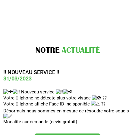
NOTRE
ACTUALITÉ
!! NOUVEAU SERVICE !!
PAIEMENT EN 3 OU 4X POSSIBLE !!!!
31/03/2023
28/11/2023
Nouveau service
Votre  Iphone ne détecte plus votre visage
??
Votre  Iphone affiche Face ID indisponible
??
Toute notre actualité
Désormais nous sommes en mesure de résoudre votre soucis
Modalité sur demande (devis gratuit)